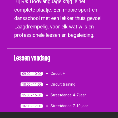
Bij R!k Bodylanguage krijg je het
complete plaatje. Een mooie sport-en
dansschool met een lekker thuis gevoel.
Laagdrempelig, voor elk wat wils en
professionele lessen en begeleiding.
Lessen vandaag
Circuit +
09:00 - 10:00
Circuit training
10:00 - 11:00
Streetdance 4-7 jaar
15:00 - 16:00
Streetdance 7-10 jaar
16:00 - 17:00
Breakdance all ages
17.15 - 18.00