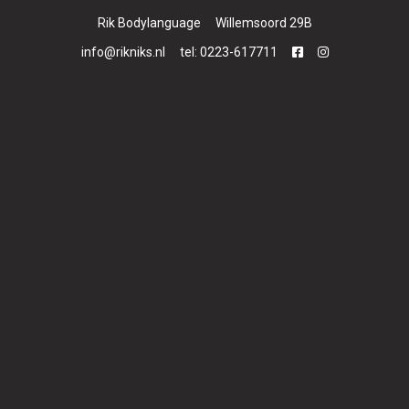
<
>
Rik Bodylanguage
Willemsoord 29B
Streetdance 10-13 jaar
17:00 - 18:00
info@rikniks.nl
tel: 0223-617711
Yin Yoga
18:30 - 19:30
African Streetstyle 25+
19:30 - 20:30
BBBB
19:30 - 20:30
Zumba Volwassenen
20:30 - 21:30
Bekijk het gehele rooster