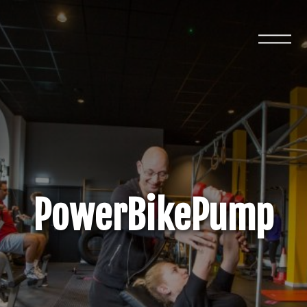
Open
menu
PowerBikePump