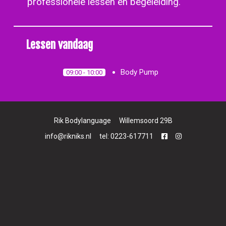
professionele lessen en begeleiding.
Lessen vandaag
Body Pump
09:00 - 10:00
<
>
Rik Bodylanguage
Willemsoord 29B
info@rikniks.nl
tel: 0223-617711
Bekijk het gehele rooster