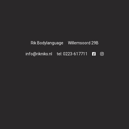
maart bent u pas 1 mei geen lid
meer- De opzegging dient
persoonlijk plaats te vinden waarbij
de verschuldigde contributie tot en
Rik Bodylanguage
Willemsoord 29B
met de “opzegmaand” voldaan
info@rikniks.nl
tel: 0223-617711
dient te worden (dus in het 2e
voorbeeld: de contributie van maart
+ april). De opzegging gaat pas in
na de betaling van de totaal
verschuldigde contributie. – Bij
kwartaalleden wordt het
opzegkwartaal in 1 keer