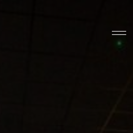
Open
menu